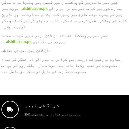
کسی بھی ناقص چیز کو پاکستان میں کہیں بھی پہنچائے جانے کی
ہمارے کورئیر کے ساتھی سے خرابی والی
alshifa.com.pk
صورت میں ،
چیز کو بھرے ہوئے فارم میں چنیں گے۔ پک اپ کے اوقات اور تاریخ
گاہک کو پیشگی اطلاع کردی جائے گی۔ تاہم ، فوٹو گرافی کے ثبوت کی
ضرورت ہوگی۔
کسی بھی پروڈکٹ / آئٹم کا آن لائن آرڈر نہیں کیا جاسکتا
پرچون کی دکانیں.
alshifa.com.pk
ہے
آن لائن لین دین کی حفاظت:
ہمارے صارفین کے ذریعہ جمع کرائی جانے والی ادائیگی کی تمام
معلومات کو خفیہ رکھا جاتا ہے۔ صرف مجاز اہلکاروں کو ہی اس
معلومات تک رسائی حاصل کرنے کا حق حاصل ہے۔
شپنگ شپ قومی
2000 روپے سے اوپر کے آرڈر پر مفت شپنگ