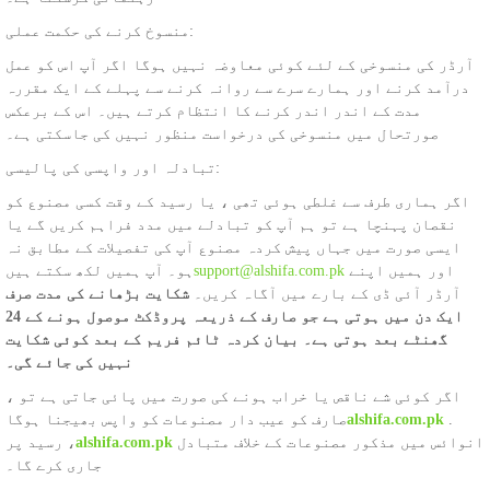
منسوخ کرنے کی حکمت عملی:
آرڈر کی منسوخی کے لئے کوئی معاوضہ نہیں ہوگا اگر آپ اس کو عمل
درآمد کرنے اور ہمارے سرے سے روانہ کرنے سے پہلے کے ایک مقررہ
مدت کے اندر اندر کرنے کا انتظام کرتے ہیں۔ اس کے برعکس
صورتحال میں منسوخی کی درخواست منظور نہیں کی جاسکتی ہے۔
تبادلہ اور واپسی کی پالیسی:
اگر ہماری طرف سے غلطی ہوئی تھی ، یا رسید کے وقت کسی مصنوع کو
نقصان پہنچا ہے تو ہم آپ کو تبادلے میں مدد فراہم کریں گے یا
ایسی صورت میں جہاں پیش کردہ مصنوع آپ کی تفصیلات کے مطابق نہ
اور ہمیں اپنے
support@alshifa.com.pk
ہو۔ آپ ہمیں لکھ سکتے ہیں
آرڈر آئی ڈی کے بارے میں آگاہ کریں۔
شکایت بڑھانے کی مدت صرف
ایک دن میں ہوتی ہے جو صارف کے ذریعہ پروڈکٹ موصول ہونے کے 24
گھنٹے بعد ہوتی ہے۔ بیان کردہ ٹائم فریم کے بعد کوئی شکایت
نہیں کی جائے گی۔
اگر کوئی شے ناقص یا خراب ہونے کی صورت میں پائی جاتی ہے تو ،
.
alshifa.com.pk
صارف کو عیب دار مصنوعات کو واپس بھیجنا ہوگا
انوائس میں مذکور مصنوعات کے خلاف متبادل
alshifa.com.pk
رسید پر ،
جاری کرے گا۔