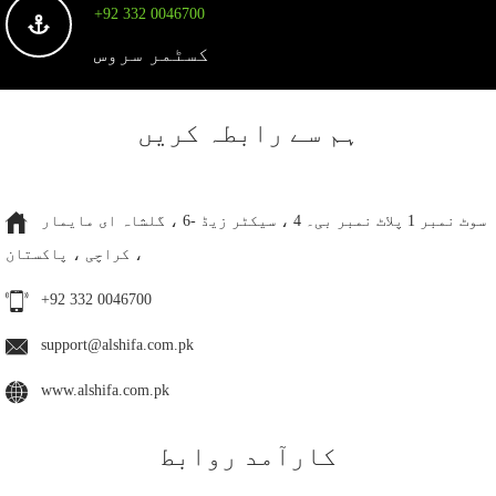
+92 332 0046700
کسٹمر سروس
ہم سے رابطہ کریں
سوٹ نمبر 1 پلاٹ نمبر بی۔ 4 ، سیکٹر زیڈ -6 ، گلشاہ ای مایمار
، کراچی ، پاکستان
+92 332 0046700
support@alshifa.com.pk
www.alshifa.com.pk
کارآمد روابط