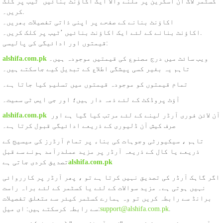
کسٹمر لاگ ان اسکرین پر ملنے والا ایک اکاؤنٹ بنائیں ’ٹیب پر کلک
کریں۔.
اکاؤنٹ بنانے کے صفحے پر اپنی ذاتی تفصیلات بھریں۔
اکاؤنٹ بنانے کے لئے ایک اکاؤنٹ بنائیں ’ٹیب پر کلک کریں۔.
قیمتوں اور ادائیگی کی پالیسی:
ویب سائٹ میں درج مصنوع کی قیمتیں موجودہ ہیں۔
alshifa.com.pk
تاہم یہ بغیر کسی پیشگی اطلاع کے تبدیل کیے جاسکتے ہیں۔
تمام قیمتوں کو موجودہ قیمتوں میں تسلیم کیا جاتا ہے۔
آؤٹ پروڈکٹ کے لئے ذمہ دار ہیں؛ اور جی ایس ٹی سمیت۔
آن لائن فوری آرڈر لینے کے لئے مرتب کیا گیا ہے اور
alshifa.com.pk
صرف کیش آن ڈلیوری کے ذریعے ادائیگی قبول کرتا ہے۔
تاہم ، سیکیورٹی وجوہات کی بناء پر تمام آرڈرز کی میسیج کے
ذریعے یا کال کے ذریعہ آرڈر پر مزید عملدرآمد ہونے سے قبل
alshifa.com.pk
تصدیق کردی جاتی ہے
اگر گاہک آرڈر کی تصدیق نہیں کرتا ہے تو ، پھر آرڈر پر کارروائی
نہیں ہوتی ہے۔ مزید سوالات کے لئے یا کسٹمر کے لئے براہ راست
برانڈ سے رابطہ کریں تو وہ ہمارے کسٹمر کیئر سے متعلق تفصیلات
.
support@alshifa.com.pk
سے رابطہ کرسکتے ہیں: ای میل: