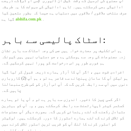
آپ مصنوع کی ترسیل کے وقت "کیش آن ڈلیوری" (سی او ڈی) کے ذریعے
ادائیگی بھی کرسکتے ہیں۔ تاہم ادائیگی کی سہولت کا یہ طریقہ
صرف منتخب علاقوں / علاقوں میں دستیاب ہے جیسا کہ بطور متعین کیا
.
alshifa.com.pk
گیا ہے
اسٹاک پالیسی سے باہر:
ہم اس تکلیف پر معذرت خواہ ہیں جس کی وجہ اسٹاک سے باہر نشان
زدہ مصنوعات کی وجہ سے ہوسکتی ہے ، جو دستیاب نہیں ہیں کیونکہ
ہم فوری طور پر اس درخواست کو پورا نہیں کرسکیں گے۔
افرادی قوت میں ، اگر آپ کا آرڈر ہمارے ذریعہ قبول کر لیا گیا
ہو لیکن آپ کا سامان پہنچانے سے قاصر ہے تو ، ہم آپ (2) کاروباری
دنوں میں آپ سے رابطہ کریں گے کہ آپ اس آرڈر کو کس طرح سنبھالنا
چاہیں گے۔
اگر کسی چیز کا ذخیرہ اندوزی سے باہر ہے تو ، آپ یا تو ہمارے
کسٹمر کیئر ڈیپارٹمنٹ سے رابطہ کرسکتے ہیں ، وہ آپ کو بہترین
متبادل رکھنے کے لئے رہنمائی کریں گے۔ بصورت دیگر آپ مصنوعات
کو تلاش کرنے کے لئے ہمارے اسٹورز کا دورہ کرسکتے ہیں۔ لوکیٹر
کو اسٹور کرنے کا لنک آپ کو قریب ترین اسٹور تلاش کرنے میں
رہنمائی کرسکتا ہے۔